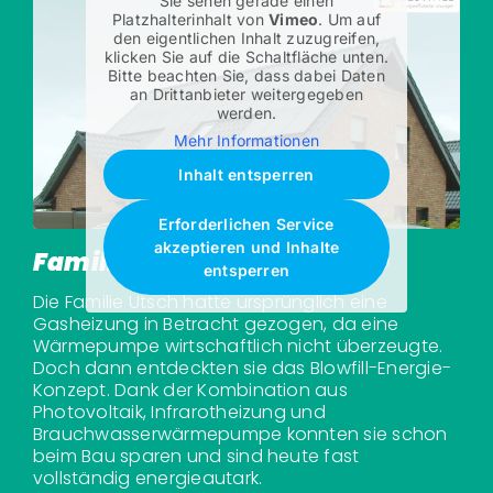
Sie sehen gerade einen
Platzhalterinhalt von
Vimeo
. Um auf
den eigentlichen Inhalt zuzugreifen,
klicken Sie auf die Schaltfläche unten.
Bitte beachten Sie, dass dabei Daten
an Drittanbieter weitergegeben
werden.
Mehr Informationen
Inhalt entsperren
Erforderlichen Service
akzeptieren und Inhalte
Familie Utsch: Neubau 2020
entsperren
Die Familie Utsch hatte ursprünglich eine
Gasheizung in Betracht gezogen, da eine
Wärmepumpe wirtschaftlich nicht überzeugte.
Doch dann entdeckten sie das Blowfill-Energie-
Konzept. Dank der Kombination aus
Photovoltaik, Infrarotheizung und
Brauchwasserwärmepumpe konnten sie schon
beim Bau sparen und sind heute fast
vollständig energieautark.