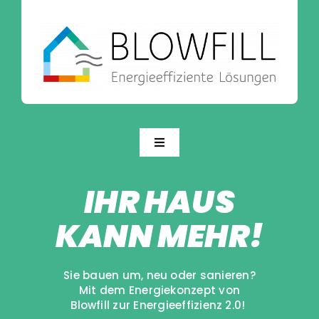
Zum
Inhalt
springen
Toggle
Navigation
Blowfill-Konzept
IHR HAUS
KANN MEHR!
Produkte
Über uns
Sie bauen um, neu oder sanieren?
Mit dem Energiekonzept von
Blowfill zur Energieeffizienz 2.0!